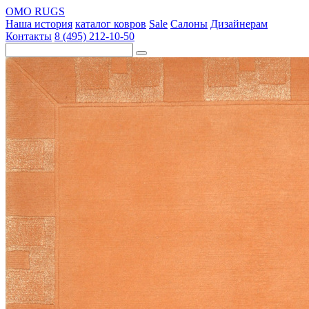
OMO RUGS
Наша история
каталог ковров
Sale
Салоны
Дизайнерам
Контакты
8 (495) 212-10-50