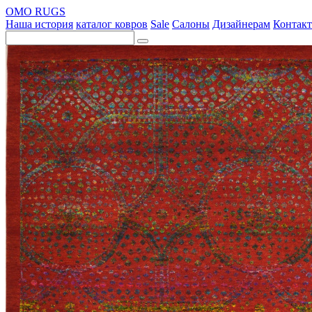
OMO RUGS
Наша история
каталог ковров
Sale
Салоны
Дизайнерам
Контак