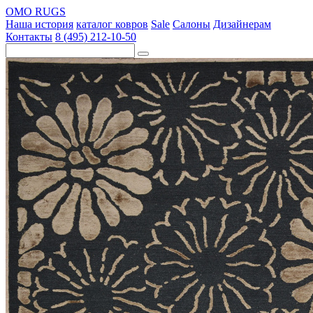
OMO RUGS
Наша история
каталог ковров
Sale
Салоны
Дизайнерам
Контакты
8 (495) 212-10-50