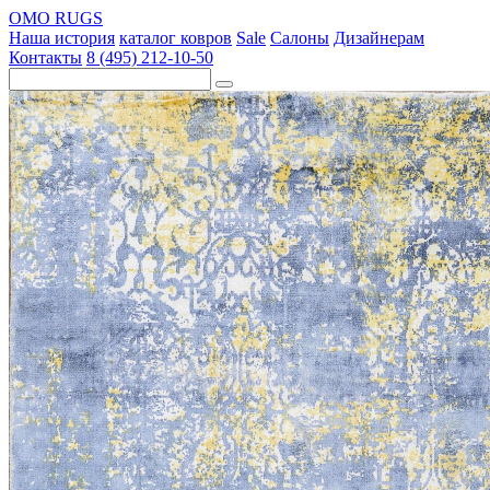
OMO RUGS
Наша история
каталог ковров
Sale
Салоны
Дизайнерам
Контакты
8 (495) 212-10-50