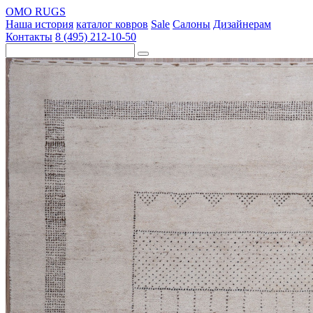
OMO RUGS
Наша история
каталог ковров
Sale
Салоны
Дизайнерам
Контакты
8 (495) 212-10-50