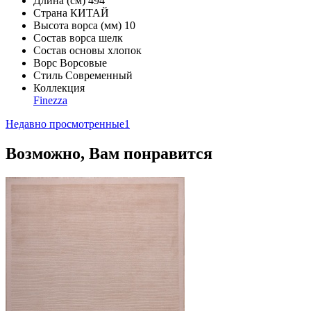
Длина (см)
494
Страна
КИТАЙ
Высота ворса (мм)
10
Состав ворса
шелк
Состав основы
хлопок
Ворс
Ворсовые
Стиль
Современный
Коллекция
Finezza
Недавно просмотренные
1
Возможно, Вам понравится