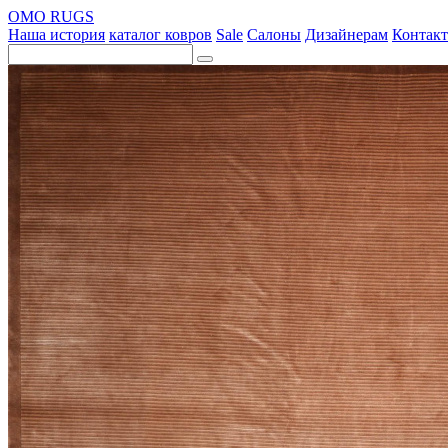
OMO RUGS
Наша история
каталог ковров
Sale
Салоны
Дизайнерам
Контак