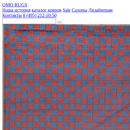
OMO RUGS
Наша история
каталог ковров
Sale
Салоны
Дизайнерам
Контакты
8 (495) 212-10-50