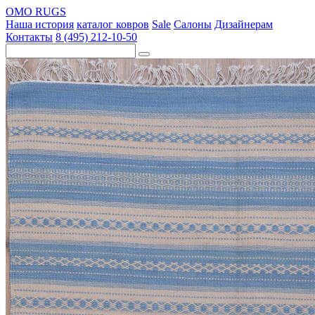
OMO RUGS
Наша история
каталог ковров
Sale
Салоны
Дизайнерам
Контакты
8 (495) 212-10-50