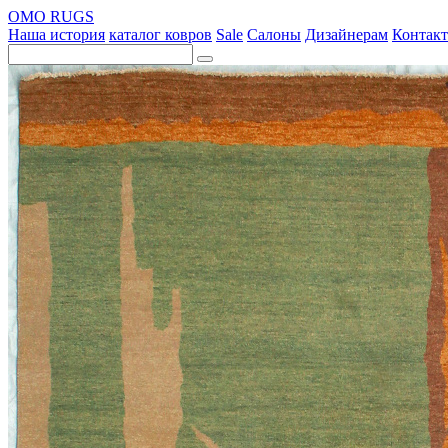
OMO RUGS
Наша история
каталог ковров
Sale
Салоны
Дизайнерам
Контак