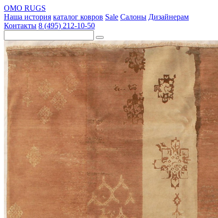
OMO RUGS
Наша история
каталог ковров
Sale
Салоны
Дизайнерам
Контакты
8 (495) 212-10-50