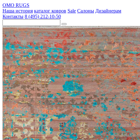
OMO RUGS
Наша история
каталог ковров
Sale
Салоны
Дизайнерам
Контакты
8 (495) 212-10-50