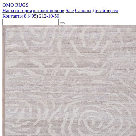
OMO RUGS
Наша история
каталог ковров
Sale
Салоны
Дизайнерам
Контакты
8 (495) 212-10-50