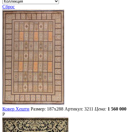
Сброс
Ковер Хешти
Размер: 187х288
Артикул: 3211
Цена:
1 560 000
Р