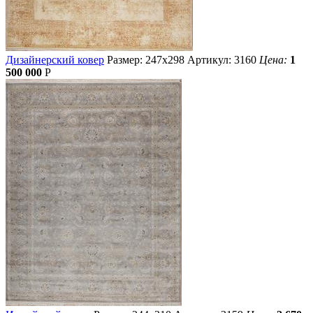
Дизайнерский ковер
Размер: 247х298
Артикул: 3160
Цена:
1
500 000
Р