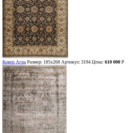
Ковер Агра
Размер: 185х268
Артикул: 3194
Цена:
610 000
Р