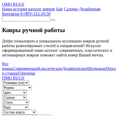
OMO RUGS
Наша история
каталог ковров
Sale
Салоны
Дизайнерам
Контакты
8 (495) 212-10-50
Ковры ручной работы
Добро пожаловать в уникальную коллекцию ковров ручной
работы разнообразных стилей и направлений! Искусно
сформированный нами каталог современных, классических и
антикварных ковров поможет найти ковер Вашей мечты.
Все
ковры
Современные
Классические
Дизайнерские
Шелковые
Перс
и сумахи
Гобелены
OMO RUGS