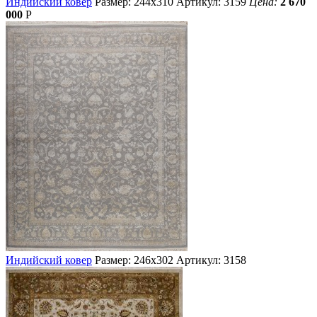
Индийский ковер
Размер: 244х310
Артикул: 3159
Цена:
2 670
000
Р
Индийский ковер
Размер: 246х302
Артикул: 3158