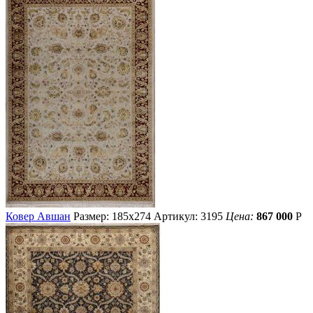
Ковер Авшан
Размер: 185х274
Артикул: 3195
Цена:
867 000
Р