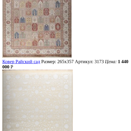
Ковер Райский сад
Размер: 265х357
Артикул: 3173
Цена:
1 440
000
Р