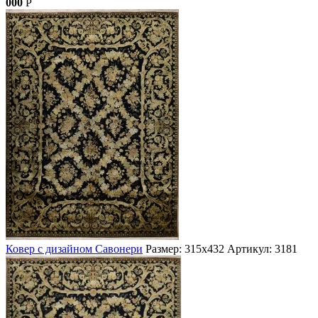
000
Р
Ковер с дизайном Савонери
Размер: 315х432
Артикул: 3181