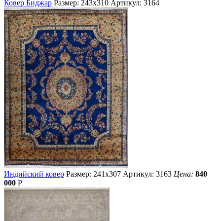
Ковер Биджар
Размер: 243х310
Артикул: 3164
Индийский ковер
Размер: 241х307
Артикул: 3163
Цена:
840
000
Р