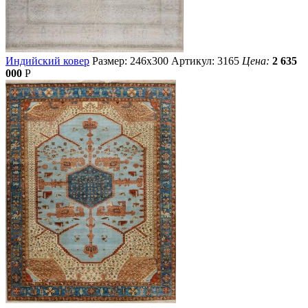
Индийский ковер
Размер: 246х300
Артикул: 3165
Цена:
2 635
000
Р