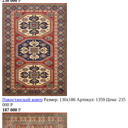
230 000
Р
Пакистанский ковер
Размер: 130х186
Артикул: 1359
Цена:
235
000
Р
187 000
Р