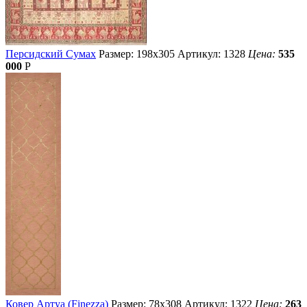
Персидский Сумах
Размер: 198х305
Артикул: 1328
Цена:
535
000
Р
Ковер Артуа (Finezza)
Размер: 78х308
Артикул: 1322
Цена:
263