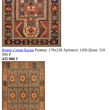
Ковер Севан Казак
Размер: 178х238
Артикул: 1456
Цена:
510
000
Р
435 000
Р