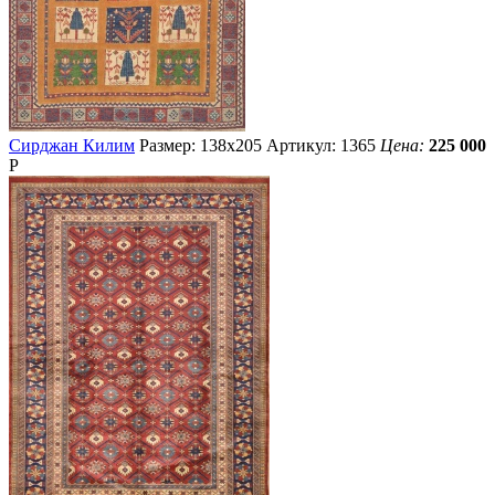
Сирджан Килим
Размер: 138х205
Артикул: 1365
Цена:
225 000
Р