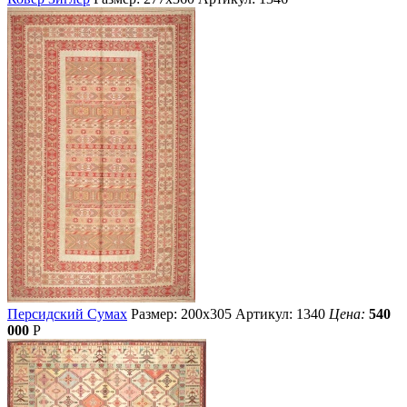
Персидский Сумах
Размер: 200х305
Артикул: 1340
Цена:
540
000
Р