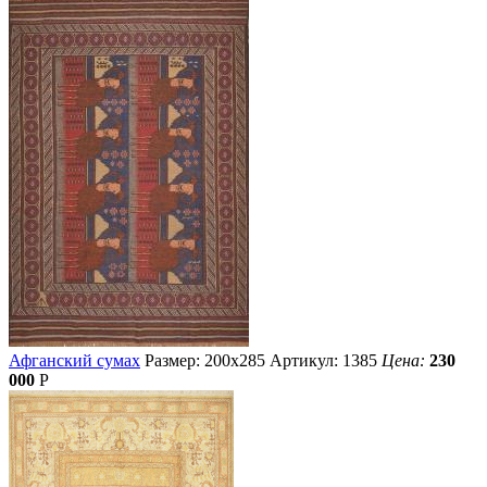
Афганский сумах
Размер: 200х285
Артикул: 1385
Цена:
230
000
Р