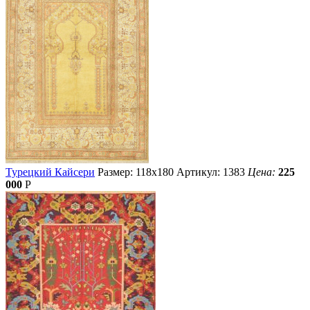
Турецкий Кайсери
Размер: 118х180
Артикул: 1383
Цена:
225
000
Р