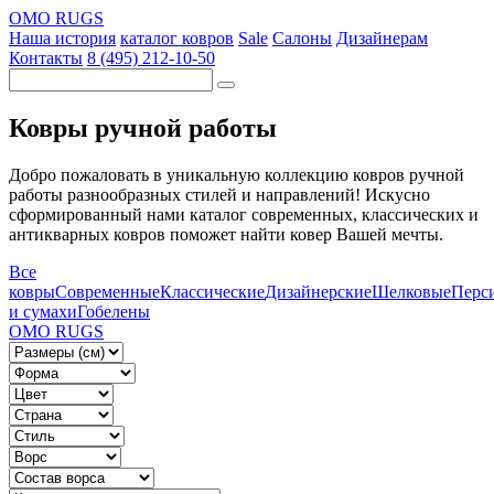
OMO RUGS
Наша история
каталог ковров
Sale
Салоны
Дизайнерам
Контакты
8 (495) 212-10-50
Ковры ручной работы
Добро пожаловать в уникальную коллекцию ковров ручной
работы разнообразных стилей и направлений! Искусно
сформированный нами каталог современных, классических и
антикварных ковров поможет найти ковер Вашей мечты.
Все
ковры
Современные
Классические
Дизайнерские
Шелковые
Перс
и сумахи
Гобелены
OMO RUGS