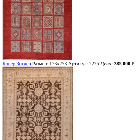
Ковер Зиглер
Размер: 173х253
Артикул: 2275
Цена:
385 000
Р