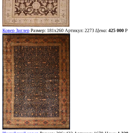
Ковер Зиглер
Размер: 181х260
Артикул: 2273
Цена:
425 000
Р