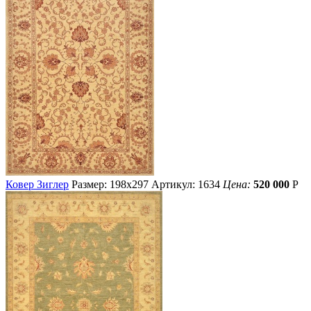
Ковер Зиглер
Размер: 198х297
Артикул: 1634
Цена:
520 000
Р