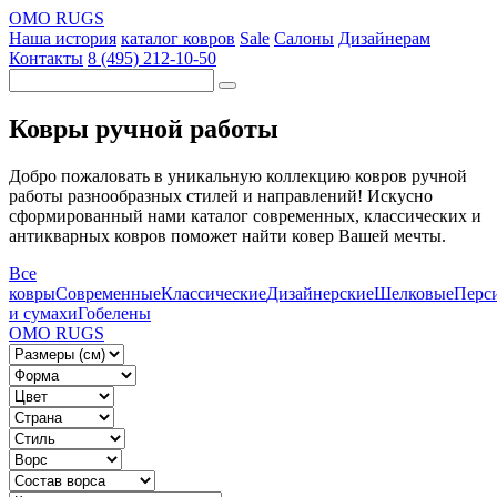
OMO RUGS
Наша история
каталог ковров
Sale
Салоны
Дизайнерам
Контакты
8 (495) 212-10-50
Ковры ручной работы
Добро пожаловать в уникальную коллекцию ковров ручной
работы разнообразных стилей и направлений! Искусно
сформированный нами каталог современных, классических и
антикварных ковров поможет найти ковер Вашей мечты.
Все
ковры
Современные
Классические
Дизайнерские
Шелковые
Перс
и сумахи
Гобелены
OMO RUGS