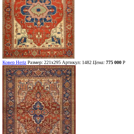
Ковер Heriz
Размер: 221х295
Артикул: 1482
Цена:
775 000
Р