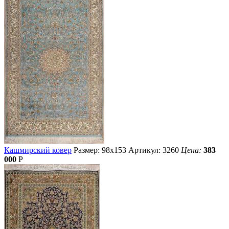
Кашмирский ковер
Размер: 98х153
Артикул: 3260
Цена:
383
000
Р