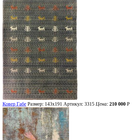
Ковер Габе
Размер: 143х191
Артикул: 3315
Цена:
210 000
Р