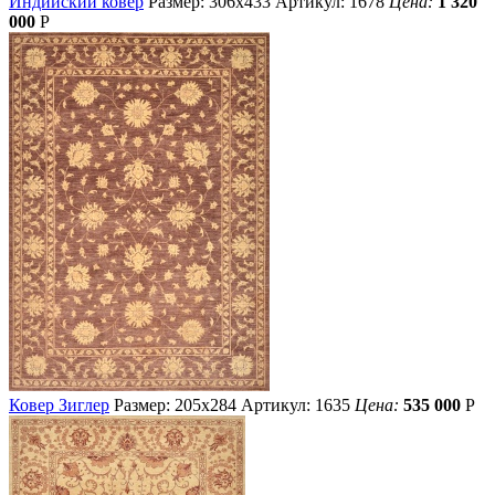
Индийский ковер
Размер: 306х433
Артикул: 1678
Цена:
1 320
000
Р
Ковер Зиглер
Размер: 205х284
Артикул: 1635
Цена:
535 000
Р