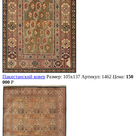
Пакистанский ковер
Размер: 105х137
Артикул: 1462
Цена:
150
000
Р