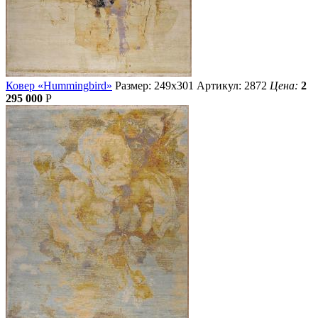
Ковер «Hummingbird»
Размер: 249х301
Артикул: 2872
Цена:
2
295 000
Р