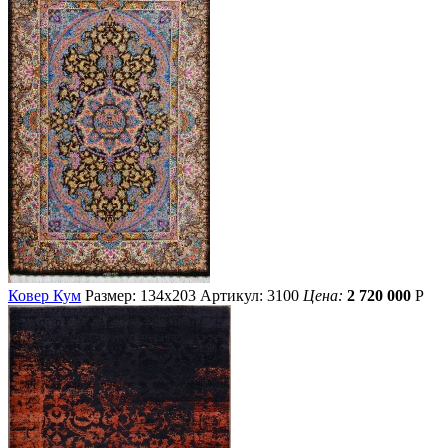
Ковер Кум
Размер: 134х203
Артикул: 3100
Цена:
2 720 000
Р