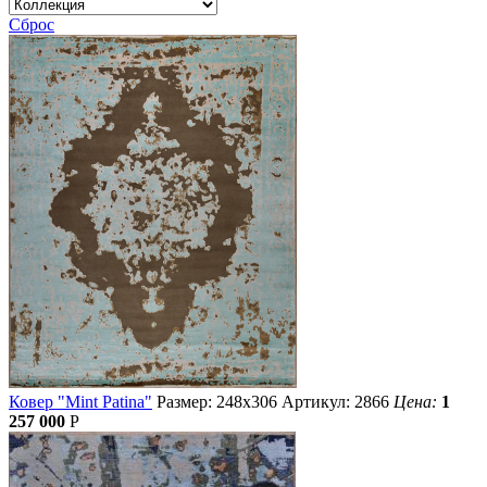
Сброс
Ковер "Mint Patina"
Размер: 248х306
Артикул: 2866
Цена:
1
257 000
Р