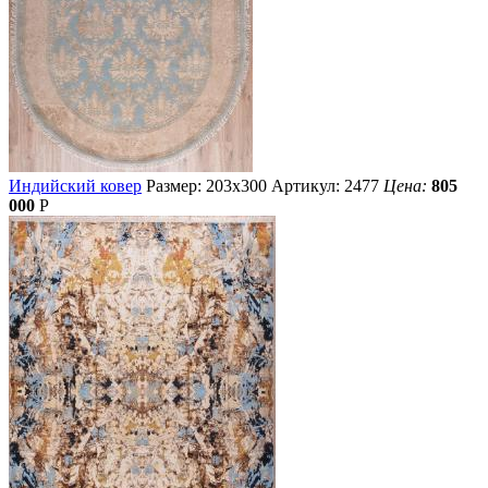
Индийский ковер
Размер: 203х300
Артикул: 2477
Цена:
805
000
Р