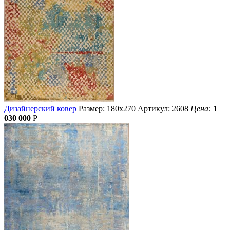
Дизайнерский ковер
Размер: 180х270
Артикул: 2608
Цена:
1
030 000
Р