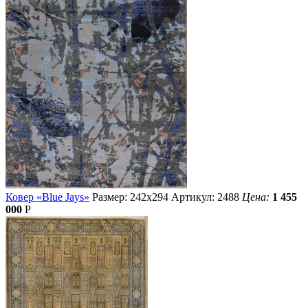
Ковер «Blue Jays»
Размер: 242х294
Артикул: 2488
Цена:
1 455
000
Р