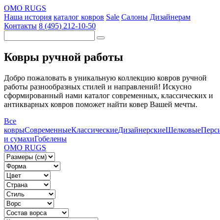
OMO RUGS
Наша история
каталог ковров
Sale
Салоны
Дизайнерам
Контакты
8 (495) 212-10-50
Ковры ручной работы
Добро пожаловать в уникальную коллекцию ковров ручной
работы разнообразных стилей и направлений! Искусно
сформированный нами каталог современных, классических и
антикварных ковров поможет найти ковер Вашей мечты.
Все
ковры
Современные
Классические
Дизайнерские
Шелковые
Перс
и сумахи
Гобелены
OMO RUGS