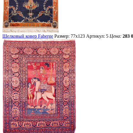
Шелковый ковер Faberge
Размер: 77х123
Артикул: 5
Цена:
283 