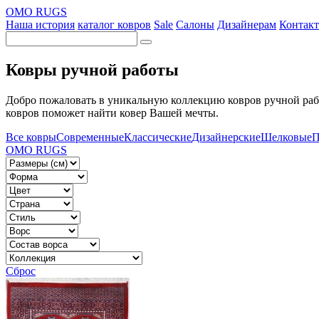
OMO RUGS
Наша история
каталог ковров
Sale
Салоны
Дизайнерам
Контак
Ковры ручной работы
Добро пожаловать в уникальную коллекцию ковров ручной раб
ковров поможет найти ковер Вашей мечты.
Все ковры
Современные
Классические
Дизайнерские
Шелковые
П
OMO RUGS
Сброс