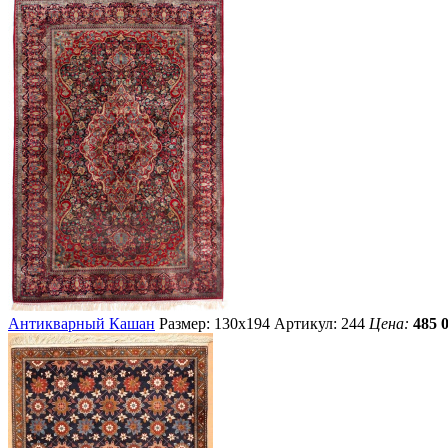
Антикварный Кашан
Размер: 130х194
Артикул: 244
Цена:
485 