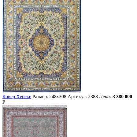
Ковер Хереке
Размер: 248х308
Артикул: 2388
Цена:
3 380 000
Р