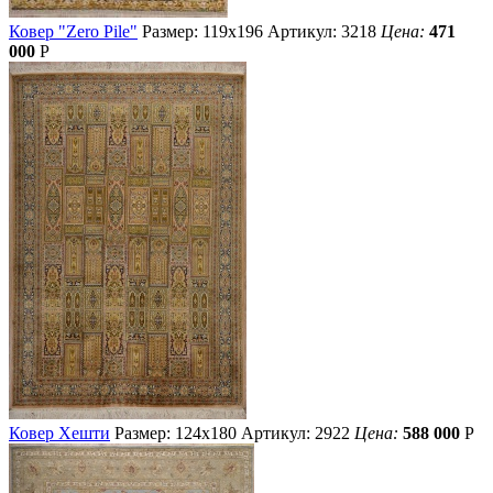
Ковер "Zero Pile"
Размер: 119х196
Артикул: 3218
Цена:
471
000
Р
Ковер Хешти
Размер: 124х180
Артикул: 2922
Цена:
588 000
Р