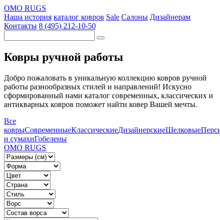
OMO RUGS
Наша история
каталог ковров
Sale
Салоны
Дизайнерам
Контакты
8 (495) 212-10-50
Ковры ручной работы
Добро пожаловать в уникальную коллекцию ковров ручной
работы разнообразных стилей и направлений! Искусно
сформированный нами каталог современных, классических и
антикварных ковров поможет найти ковер Вашей мечты.
Все
ковры
Современные
Классические
Дизайнерские
Шелковые
Перс
и сумахи
Гобелены
OMO RUGS