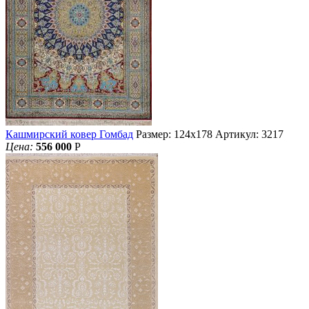
Кашмирский ковер Гомбад
Размер: 124х178
Артикул: 3217
Цена:
556 000
Р