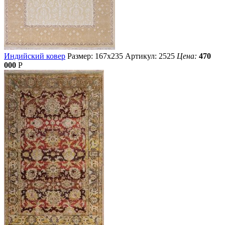
Индийский ковер
Размер: 167х235
Артикул: 2525
Цена:
470
000
Р