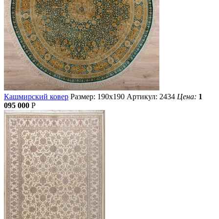
Кашмирский ковер
Размер: 190х190
Артикул: 2434
Цена:
1
095 000
Р