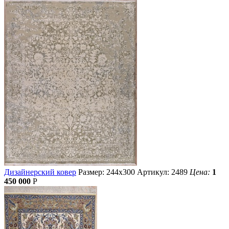
Дизайнерский ковер
Размер: 244х300
Артикул: 2489
Цена:
1
450 000
Р