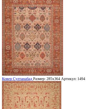
Ковер Султанабад
Размер: 285х364
Артикул: 1494