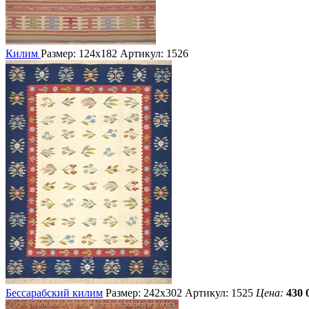
Килим
Размер: 124х182
Артикул: 1526
Бессарабский килим
Размер: 242х302
Артикул: 1525
Цена:
430 