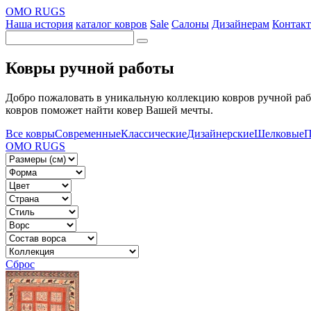
OMO RUGS
Наша история
каталог ковров
Sale
Салоны
Дизайнерам
Контак
Ковры ручной работы
Добро пожаловать в уникальную коллекцию ковров ручной раб
ковров поможет найти ковер Вашей мечты.
Все ковры
Современные
Классические
Дизайнерские
Шелковые
П
OMO RUGS
Сброс