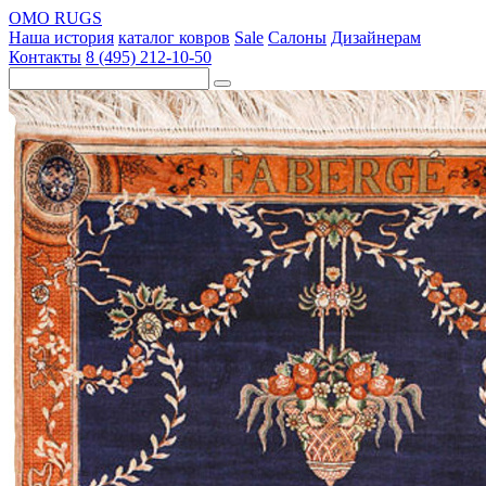
OMO RUGS
Наша история
каталог ковров
Sale
Салоны
Дизайнерам
Контакты
8 (495) 212-10-50