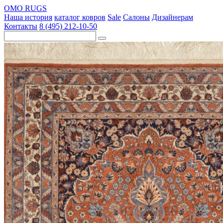
OMO RUGS
Наша история
каталог ковров
Sale
Салоны
Дизайнерам
Контакты
8 (495) 212-10-50