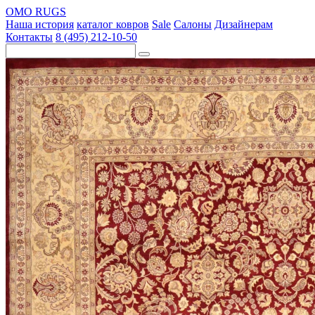
OMO RUGS
Наша история
каталог ковров
Sale
Салоны
Дизайнерам
Контакты
8 (495) 212-10-50