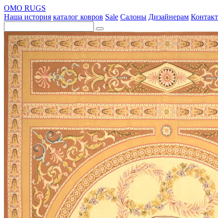
OMO RUGS
Наша история
каталог ковров
Sale
Салоны
Дизайнерам
Контак