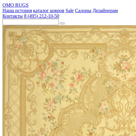
OMO RUGS
Наша история
каталог ковров
Sale
Салоны
Дизайнерам
Контакты
8 (495) 212-10-50