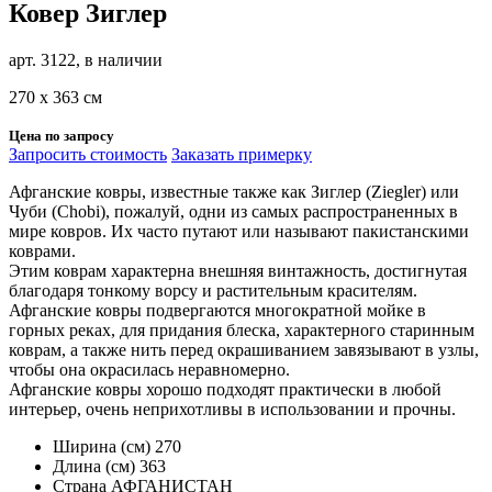
Ковер Зиглер
арт. 3122, в наличии
270 х 363 см
Цена по запросу
Запросить стоимость
Заказать примерку
Афганские ковры, известные также как Зиглер (Ziegler) или
Чуби (Chobi), пожалуй, одни из самых распространенных в
мире ковров. Их часто путают или называют пакистанскими
коврами.
Этим коврам характерна внешняя винтажность, достигнутая
благодаря тонкому ворсу и растительным красителям.
Афганские ковры подвергаются многократной мойке в
горных реках, для придания блеска, характерного старинным
коврам, а также нить перед окрашиванием завязывают в узлы,
чтобы она окрасилась неравномерно.
Афганские ковры хорошо подходят практически в любой
интерьер, очень неприхотливы в использовании и прочны.
Ширина (см)
270
Длина (см)
363
Страна
АФГАНИСТАН