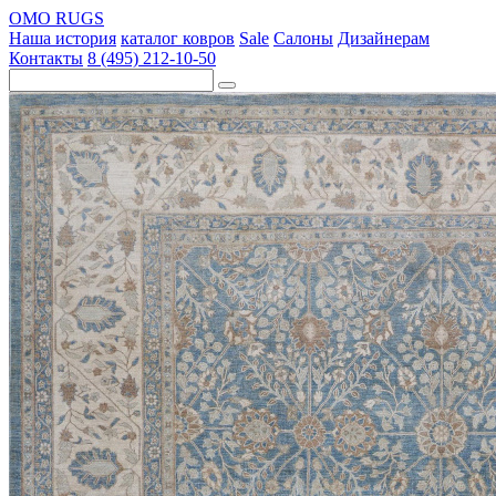
OMO RUGS
Наша история
каталог ковров
Sale
Салоны
Дизайнерам
Контакты
8 (495) 212-10-50