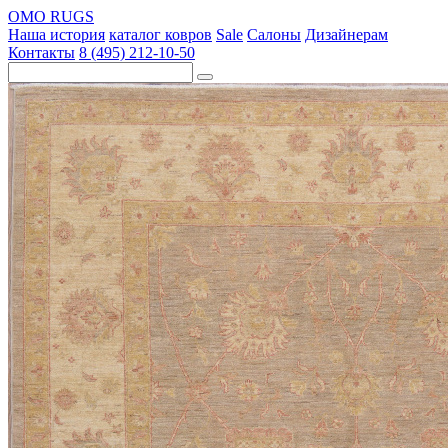
OMO RUGS
Наша история
каталог ковров
Sale
Салоны
Дизайнерам
Контакты
8 (495) 212-10-50