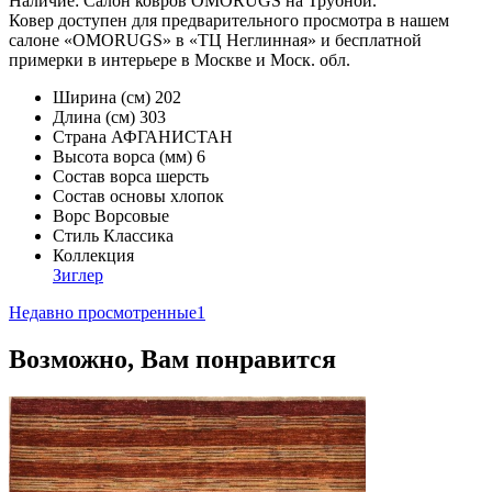
Наличие: Салон ковров OMORUGS на Трубной.
Ковер доступен для предварительного просмотра в нашем
салоне «OMORUGS» в «ТЦ Неглинная» и бесплатной
примерки в интерьере в Москве и Моск. обл.
Ширина (см)
202
Длина (см)
303
Страна
АФГАНИСТАН
Высота ворса (мм)
6
Состав ворса
шерсть
Состав основы
хлопок
Ворс
Ворсовые
Стиль
Классика
Коллекция
Зиглер
Недавно просмотренные
1
Возможно, Вам понравится