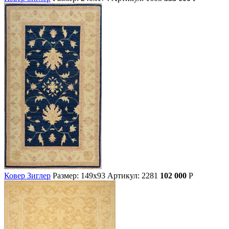
Ковер Зиглер
Размер: 149х93
Артикул: 2281
102 000
Р