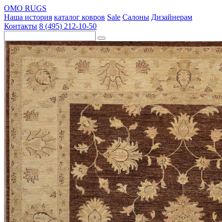
OMO RUGS
Наша история
каталог ковров
Sale
Салоны
Дизайнерам
Контакты
8 (495) 212-10-50