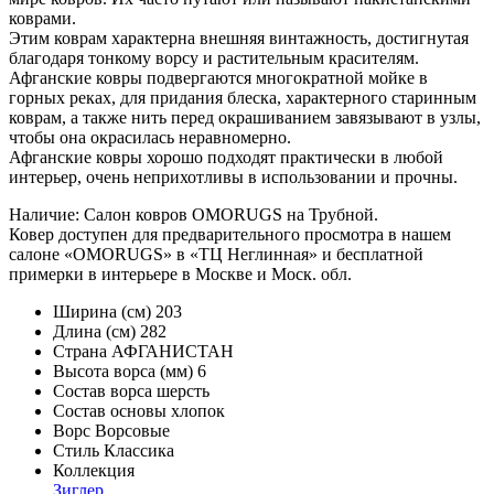
коврами.
Этим коврам характерна внешняя винтажность, достигнутая
благодаря тонкому ворсу и растительным красителям.
Афганские ковры подвергаются многократной мойке в
горных реках, для придания блеска, характерного старинным
коврам, а также нить перед окрашиванием завязывают в узлы,
чтобы она окрасилась неравномерно.
Афганские ковры хорошо подходят практически в любой
интерьер, очень неприхотливы в использовании и прочны.
Наличие: Салон ковров OMORUGS на Трубной.
Ковер доступен для предварительного просмотра в нашем
салоне «OMORUGS» в «ТЦ Неглинная» и бесплатной
примерки в интерьере в Москве и Моск. обл.
Ширина (см)
203
Длина (см)
282
Страна
АФГАНИСТАН
Высота ворса (мм)
6
Состав ворса
шерсть
Состав основы
хлопок
Ворс
Ворсовые
Стиль
Классика
Коллекция
Зиглер