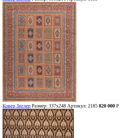
Ковер Зиглер
Размер: 337х248
Артикул: 2185
820 000
Р