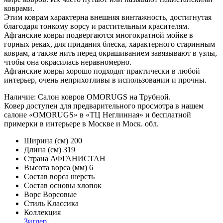
коврами.
Этим коврам характерна внешняя винтажность, достигнутая
благодаря тонкому ворсу и растительным красителям.
Афганские ковры подвергаются многократной мойке в
горных реках, для придания блеска, характерного старинным
коврам, а также нить перед окрашиванием завязывают в узлы,
чтобы она окрасилась неравномерно.
Афганские ковры хорошо подходят практически в любой
интерьер, очень неприхотливы в использовании и прочны.
Наличие: Салон ковров OMORUGS на Трубной.
Ковер доступен для предварительного просмотра в нашем
салоне «OMORUGS» в «ТЦ Неглинная» и бесплатной
примерки в интерьере в Москве и Моск. обл.
Ширина (см)
200
Длина (см)
319
Страна
АФГАНИСТАН
Высота ворса (мм)
6
Состав ворса
шерсть
Состав основы
хлопок
Ворс
Ворсовые
Стиль
Классика
Коллекция
Зиглер