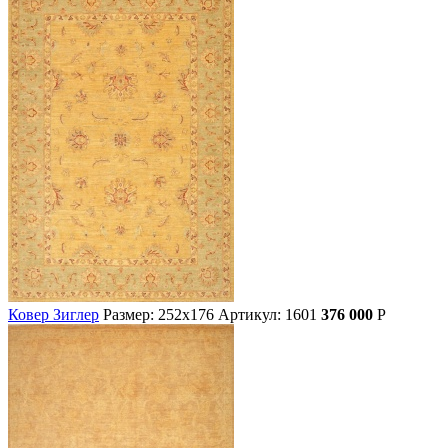
Ковер Зиглер
Размер: 252х176
Артикул: 1601
376 000
Р