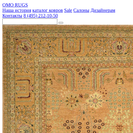
OMO RUGS
Наша история
каталог ковров
Sale
Салоны
Дизайнерам
Контакты
8 (495) 212-10-50