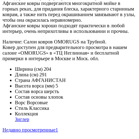
Афганские ковры подвергаются многократной мойке в
горных реках, для придания блеска, характерного старинным
коврам, а также нить перед окрашиванием завязывают в узлы,
чтобы она окрасилась неравномерно.
Афганские ковры хорошо подходят практически в любой
интерьер, очень неприхотливы в использовании и прочны.
Наличие: Салон ковров OMORUGS на Трубной.
Ковер доступен для предварительного просмотра в нашем
салоне «OMORUGS» в «ТЦ Неглинная» и бесплатной
примерки в интерьере в Москве и Моск. обл.
Ширина (см)
204
Длина (см)
291
Страна
АФГАНИСТАН
Высота ворса (мм)
5
Состав ворса
шерсть
Состав основы
хлопок
Ворс
Ворсовые
Стиль
Классика
Коллекция
Зиглер
Недавно просмотренные
1