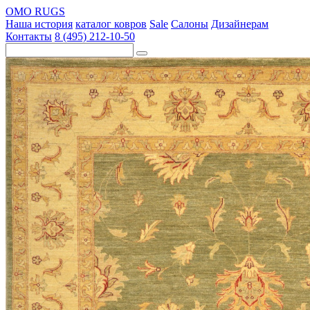
OMO RUGS
Наша история
каталог ковров
Sale
Салоны
Дизайнерам
Контакты
8 (495) 212-10-50