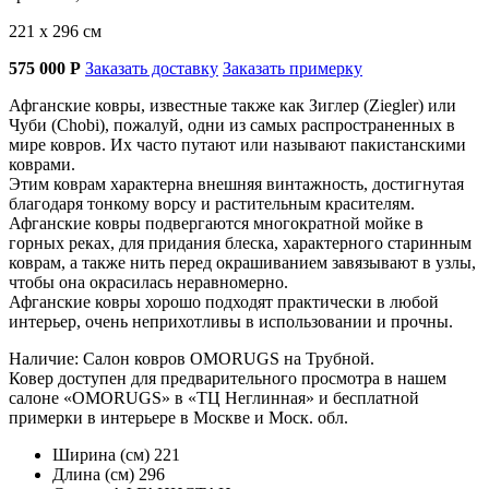
221 х 296 см
575 000
Р
Заказать доставку
Заказать примерку
Афганские ковры, известные также как Зиглер (Ziegler) или
Чуби (Chobi), пожалуй, одни из самых распространенных в
мире ковров. Их часто путают или называют пакистанскими
коврами.
Этим коврам характерна внешняя винтажность, достигнутая
благодаря тонкому ворсу и растительным красителям.
Афганские ковры подвергаются многократной мойке в
горных реках, для придания блеска, характерного старинным
коврам, а также нить перед окрашиванием завязывают в узлы,
чтобы она окрасилась неравномерно.
Афганские ковры хорошо подходят практически в любой
интерьер, очень неприхотливы в использовании и прочны.
Наличие: Салон ковров OMORUGS на Трубной.
Ковер доступен для предварительного просмотра в нашем
салоне «OMORUGS» в «ТЦ Неглинная» и бесплатной
примерки в интерьере в Москве и Моск. обл.
Ширина (см)
221
Длина (см)
296