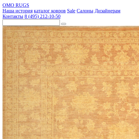
OMO RUGS
Наша история
каталог ковров
Sale
Салоны
Дизайнерам
Контакты
8 (495) 212-10-50