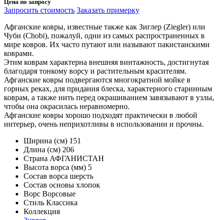
Цена по запросу
Запросить стоимость
Заказать примерку
Афганские ковры, известные также как Зиглер (Ziegler) или
Чуби (Chobi), пожалуй, одни из самых распространенных в
мире ковров. Их часто путают или называют пакистанскими
коврами.
Этим коврам характерна внешняя винтажность, достигнутая
благодаря тонкому ворсу и растительным красителям.
Афганские ковры подвергаются многократной мойке в
горных реках, для придания блеска, характерного старинным
коврам, а также нить перед окрашиванием завязывают в узлы,
чтобы она окрасилась неравномерно.
Афганские ковры хорошо подходят практически в любой
интерьер, очень неприхотливы в использовании и прочны.
Ширина (см)
151
Длина (см)
206
Страна
АФГАНИСТАН
Высота ворса (мм)
5
Состав ворса
шерсть
Состав основы
хлопок
Ворс
Ворсовые
Стиль
Классика
Коллекция