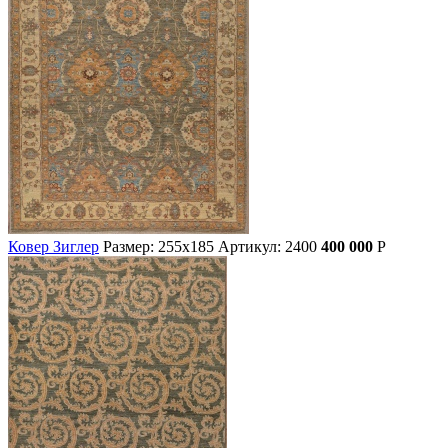
Ковер Зиглер
Размер: 255х185
Артикул: 2400
400 000
Р