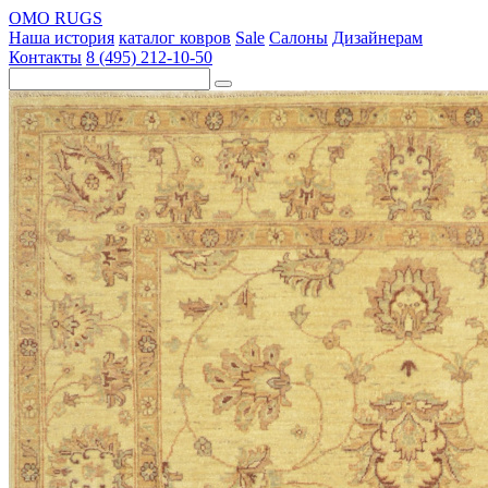
OMO RUGS
Наша история
каталог ковров
Sale
Салоны
Дизайнерам
Контакты
8 (495) 212-10-50