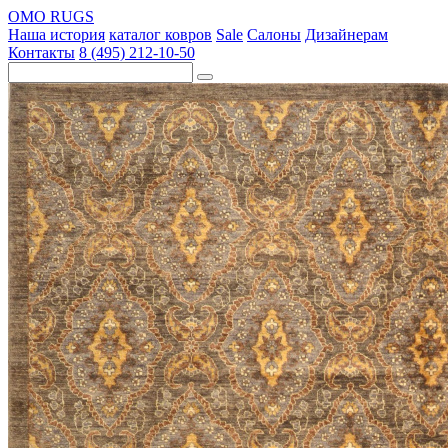
OMO RUGS
Наша история
каталог ковров
Sale
Салоны
Дизайнерам
Контакты
8 (495) 212-10-50