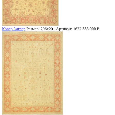
Ковер Зиглер
Размер: 296х201
Артикул: 1632
553 000
Р