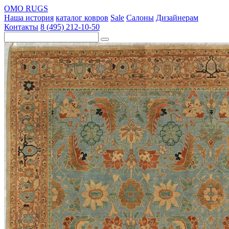
OMO RUGS
Наша история
каталог ковров
Sale
Салоны
Дизайнерам
Контакты
8 (495) 212-10-50