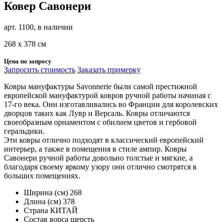
Ковер Савонери
арт. 1100, в наличии
268 х 378 см
Цена по запросу
Запросить стоимость
Заказать примерку
Ковры мануфактуры Savonnerie были самой престижной
европейской мануфактурой ковров ручной работы начиная с
17-го века. Они изготавливались во Франции для королевских
дворцов таких как Лувр и Версаль. Ковры отличаются
своеобразным орнаментом с обилием цветов и гербовой
геральдики.
Эти ковры отлично подходят в классический европейский
интерьер, а также в помещения в стиле ампир. Ковры
Савонери ручной работы довольно толстые и мягкие, а
благодаря своему яркому узору они отлично смотрятся в
больших помещениях.
Ширина (см)
268
Длина (см)
378
Страна
КИТАЙ
Состав ворса
шерсть