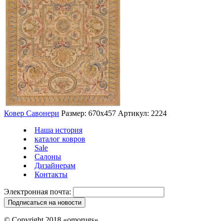
Ковер Савонери
Размер: 670х457
Артикул: 2224
Наша история
каталог ковров
Sale
Салоны
Дизайнерам
Контакты
Электронная почта:
© Copyright 2018 «omorugs»