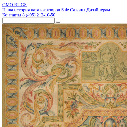
OMO RUGS
Наша история
каталог ковров
Sale
Салоны
Дизайнерам
Контакты
8 (495) 212-10-50