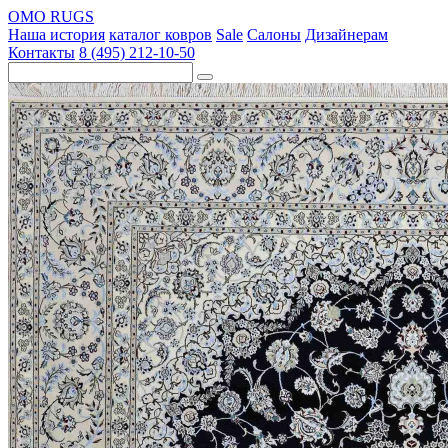
OMO RUGS
Наша история
каталог ковров
Sale
Салоны
Дизайнерам
Контакты
8 (495) 212-10-50