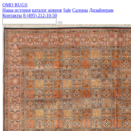
OMO RUGS
Наша история
каталог ковров
Sale
Салоны
Дизайнерам
Контакты
8 (495) 212-10-50