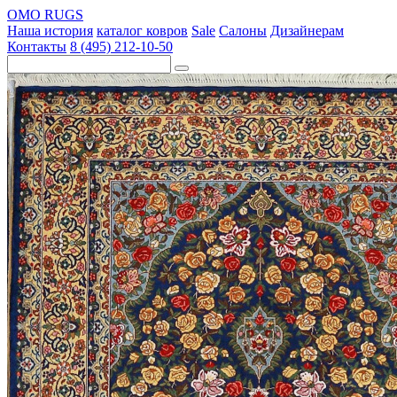
OMO RUGS
Наша история
каталог ковров
Sale
Салоны
Дизайнерам
Контакты
8 (495) 212-10-50