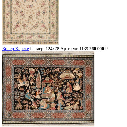
Ковер Хереке
Размер: 124х78
Артикул: 1139
260 000
Р