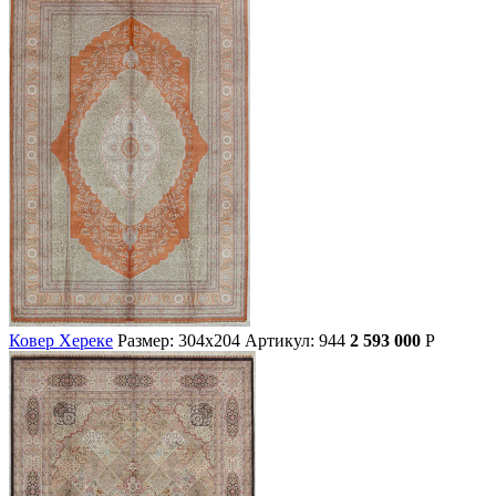
Ковер Хереке
Размер: 304х204
Артикул: 944
2 593 000
Р