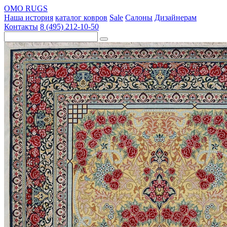
OMO RUGS
Наша история
каталог ковров
Sale
Салоны
Дизайнерам
Контакты
8 (495) 212-10-50