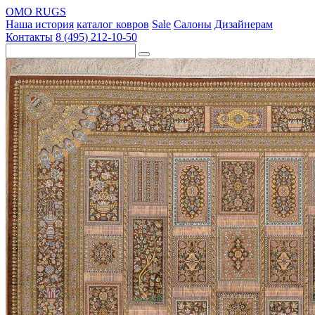
OMO RUGS
Наша история
каталог ковров
Sale
Салоны
Дизайнерам
Контакты
8 (495) 212-10-50