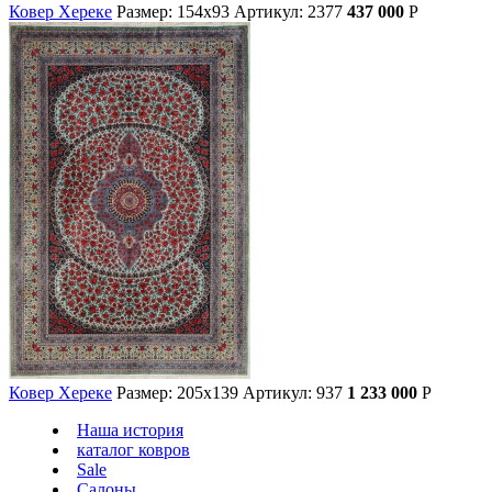
Ковер Хереке
Размер: 154х93
Артикул: 2377
437 000
Р
Ковер Хереке
Размер: 205х139
Артикул: 937
1 233 000
Р
Наша история
каталог ковров
Sale
Салоны