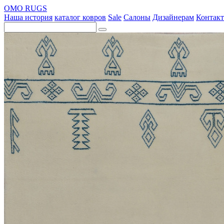
OMO RUGS
Наша история
каталог ковров
Sale
Салоны
Дизайнерам
Контак