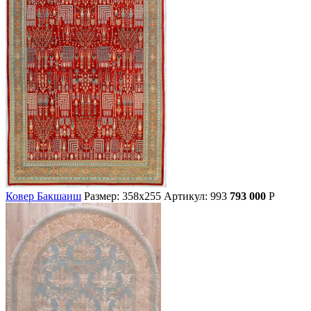
Ковер Бакшаиш
Размер: 358х255
Артикул: 993
793 000
Р