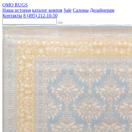
OMO RUGS
Наша история
каталог ковров
Sale
Салоны
Дизайнерам
Контакты
8 (495) 212-10-50