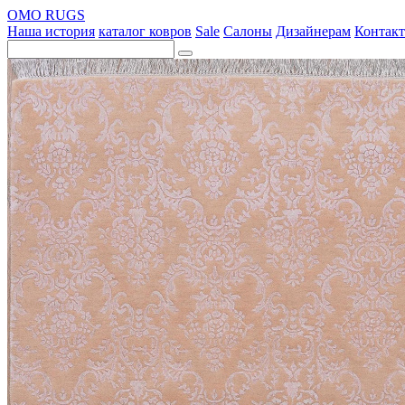
OMO RUGS
Наша история
каталог ковров
Sale
Салоны
Дизайнерам
Контак