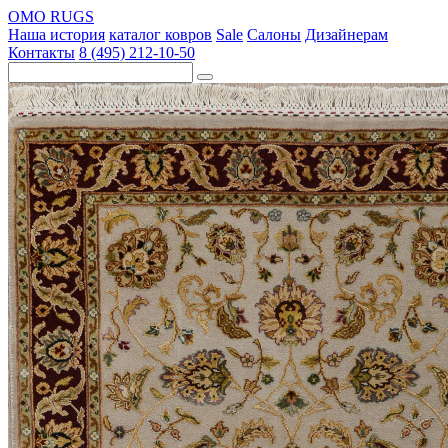
OMO RUGS
Наша история
каталог ковров
Sale
Салоны
Дизайнерам
Контакты
8 (495) 212-10-50