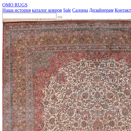
OMO RUGS
Наша история
каталог ковров
Sale
Салоны
Дизайнерам
Контак