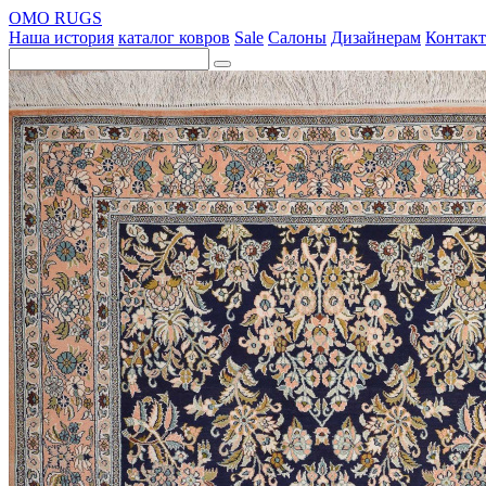
OMO RUGS
Наша история
каталог ковров
Sale
Салоны
Дизайнерам
Контак