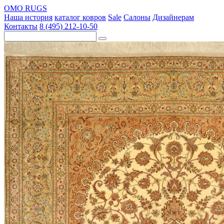
OMO RUGS
Наша история
каталог ковров
Sale
Салоны
Дизайнерам
Контакты
8 (495) 212-10-50