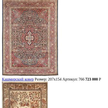
Кашмирский ковер
Размер: 207х154
Артикул: 766
723 000
Р