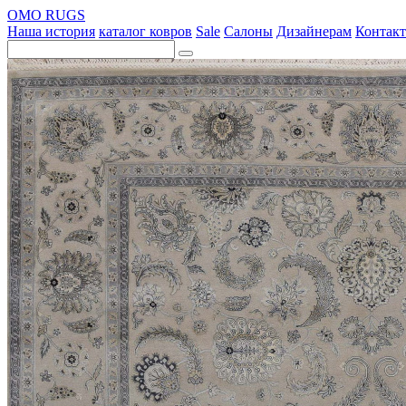
OMO RUGS
Наша история
каталог ковров
Sale
Салоны
Дизайнерам
Контак