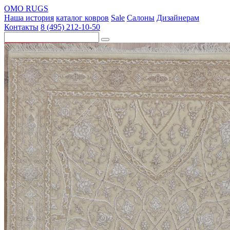
OMO RUGS
Наша история
каталог ковров
Sale
Салоны
Дизайнерам
Контакты
8 (495) 212-10-50