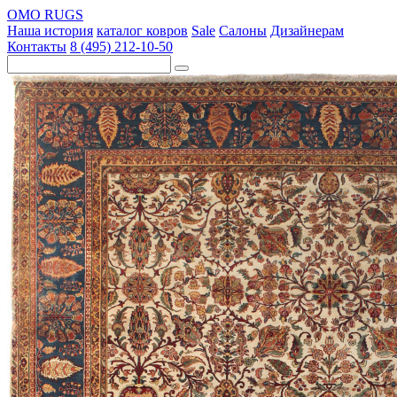
OMO RUGS
Наша история
каталог ковров
Sale
Салоны
Дизайнерам
Контакты
8 (495) 212-10-50